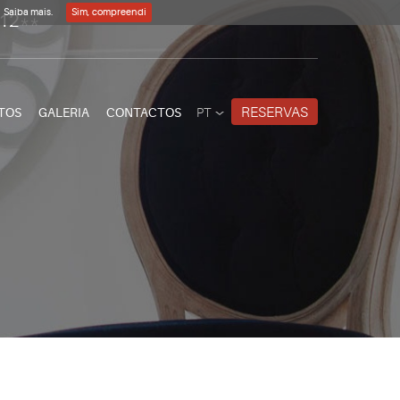
Saiba mais.
Sim, compreendi
012**
RESERVAS
TOS
GALERIA
CONTACTOS
PT