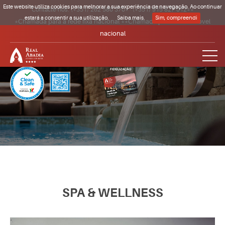
Este website utiliza cookies para melhorar a sua experiência de navegação. Ao continuar
Contacte-nos:
(+351) 262 580 370*
·
(+351) 915 827 012**
estará a consentir a sua utilização.
Saiba mais.
Sim, compreendi
*Chamada para a rede fixa nacional **Chamada para a rede móvel
nacional
Clique para regressar à página inicial
SPA & WELLNESS