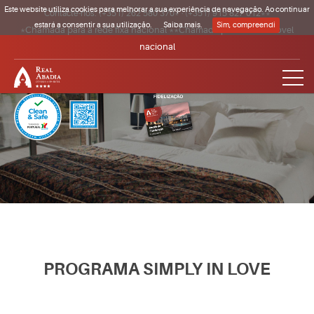
Este website utiliza cookies para melhorar a sua experiência de navegação. Ao continuar
Contacte-nos:
(+351) 262 580 370*
·
(+351) 915 827 012**
estará a consentir a sua utilização.
Saiba mais.
Sim, compreendi
*Chamada para a rede fixa nacional **Chamada para a rede móvel
nacional
Clique para regressar à página inicial
PROGRAMA SIMPLY IN LOVE