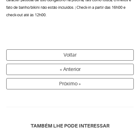
carácter pessoal de uso obrigatório na piscina, tais como touca, chinelos e
fato de banho/bikini não estão incluídos.
Check-in a partir das 16h00 e
|
check-out até às 12h00.
Voltar
« Anterior
Próximo »
TAMBÉM LHE PODE INTERESSAR