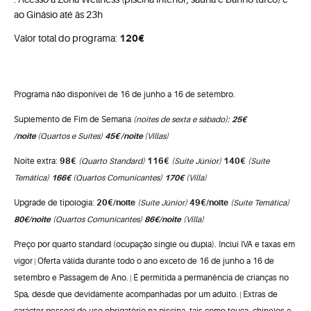
ao Ginásio até às 23h
Valor total do programa:
120€
Programa não disponível de 16 de junho a 16 de setembro.
25€
Suplemento de Fim de Semana
(noites de sexta e sábado):
/noite
45€ /noite
(Quartos e Suítes)
(Villas)
98€
116€
140€
Noite extra:
(Quarto Standard)
(Suíte Júnior)
(Suíte
166€
170€
Temática)
(Quartos Comunicantes)
(Villa)
20€/noite
49€/noite
Upgrade de tipologia:
(Suíte Júnior)
(Suíte Temática)
80
€/noite
86
€/noite
(Quartos Comunicantes)
(Villa)
Preço por quarto standard (ocupação single ou dupla). Inclui IVA e taxas em
vigor
Oferta válida durante todo o ano exceto de 16 de junho a 16 de
|
setembro e Passagem de Ano.
É permitida a permanência de crianças no
|
Spa, desde que devidamente acompanhadas por um adulto.
Extras de
|