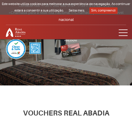
Este website utiliza cookies para melhorar a sua experiência de navegação. Ao continuar
Contacte-nos:
(+351) 262 580 370*
·
(+351) 915 827 012**
estará a consentir a sua utilização.
Saiba mais.
Sim, compreendi
*Chamada para a rede fixa nacional **Chamada para a rede móvel
nacional
Clique para regressar à página inicial
VOUCHERS REAL ABADIA