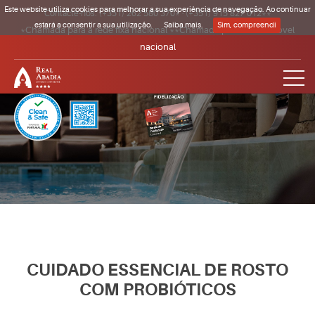
Este website utiliza cookies para melhorar a sua experiência de navegação. Ao continuar
Contacte-nos:
(+351) 262 580 370*
·
(+351) 915 827 012**
estará a consentir a sua utilização.
Saiba mais.
Sim, compreendi
*Chamada para a rede fixa nacional **Chamada para a rede móvel
nacional
Clique para regressar à página inicial
CUIDADO ESSENCIAL DE ROSTO
COM PROBIÓTICOS